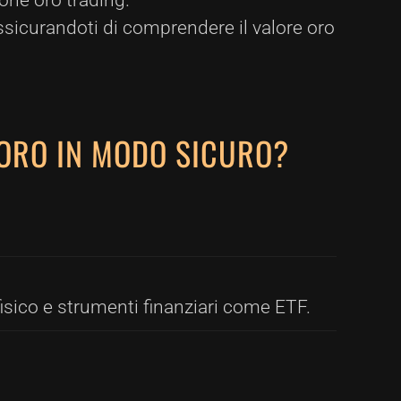
ione oro trading.
assicurandoti di comprendere il valore oro
N ORO IN MODO SICURO?
 fisico e strumenti finanziari come ETF.